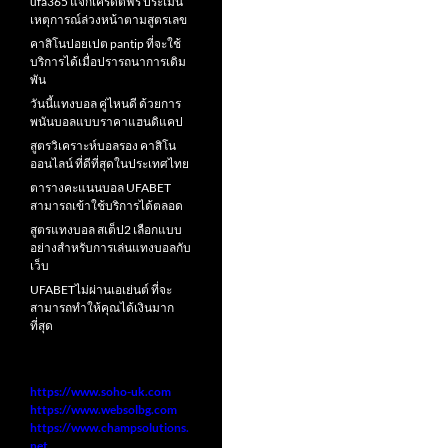
ufa365 แจกเครดิตฟรี ประเมิน
เหตุการณ์ล่วงหน้าตามสูตรเลข
คาสิโนปอยเปต pantip ที่จะใช้
บริการได้เมื่อปรารถนาการเดิม
พัน
วันนี้แทงบอล คู่ไหนดี ด้วยการ
พนันบอลแบบราคาแฮนดิแคป
สูตรวิเคราะห์บอลรอง คาสิโน
ออนไลน์ ที่ดีที่สุดในประเทศไทย
ตารางคะแนนบอล UFABET
สามารถเข้าใช้บริการได้ตลอด
สูตรแทงบอล สเต็ป2 เลือกแบบ
อย่างสำหรับการเล่นแทงบอลกับ
เว็บ
UFABETไม่ผ่านเอเย่นต์ ที่จะ
สามารถทำให้คุณได้เงินมาก
ที่สุด
https://www.soho-uk.com
https://www.websolbg.com
https://www.champsolutions.
net