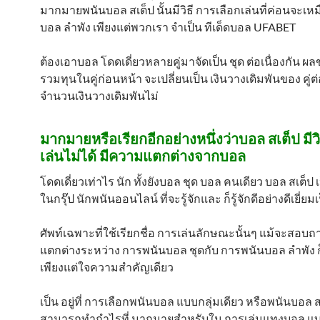
มากมาย
พนันบอล สเต็ป นั้นมีวิธี การเลือกเล่นที่ค่อนจะเห
บอล ลำพัง เพียงแต่พวกเรา จำเป็น ทีเด็ดบอล UFABET
ต้องเอาบอล โดดเดี่ยวหลายคู่มาจัดเป็น ชุด ต่อเนื่องกัน ผ
รวมทุนในคู่ก่อนหน้า จะเปลี่ยนเป็น เงินวางเดิมพันของ คู่ต่
จำนวนเงินวางเดิมพันไม่
มากมายหรือเรียกอีกอย่างหนึ่งว่าบอล สเต็ป มีวิ
เล่นไม่ได้ มีความแตกต่างจากบอล
โดดเดี่ยวเท่าไร นัก ทั้งยังบอล ชุด บอล คนเดียว บอล สเต็ป เป
ในกรุ๊ป นักพนันออนไลน์ ที่จะรู้จักและ ก็รู้จักดีอย่างดีเยี่ยม
ศัพท์เฉพาะที่ใช้เรียกชื่อ การเล่นลักษณะนั้นๆ แม้จะสอ
แตกต่างระหว่าง การพนันบอล ชุดกับ การพนันบอล ลำพัง ก
เพียงแต่ใจความสำคัญเดียว
เป็น อยู่ที่ การเลือกพนันบอล แบบกลุ่มเดียว หรือพนันบอล 
สามารถทำกำไรที่ มากมายสำหรับใน การเล่นแทงบอล แบ