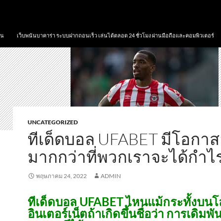
่น
เว็บพนันบาคาร่า ระบบฝากถอนเร็ว เล่นได้ตลอด 24 ชั่วโมง ผ่านมือถือและคอมพิวเตอร์
UNCATEGORIZED
ทีเด็ดบอล UFABET มีโอกาส
มากกว่าที่พวกเราจะได้กำไ
พฤษภาคม 24, 2022
ADMIN
ทีเด็ดบอล UFABET ไหนแม้กระทั้งบน
อินเตอร์เน็ตถ้าเกิดขึ้นชื่อว่า การเดิมพั