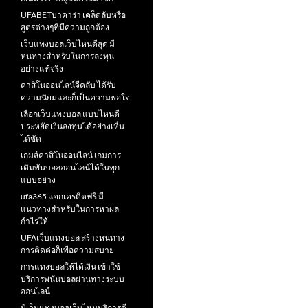
UFABETบาคาร่า เคล็ดลับหรือ
สูตรต่างๆที่มีความถูกต้อง
เว็บแทงบอลเว็บไหนดีสุด มี
หนทางสำหรับในการลงทุน
อย่างแท้จริง
คาสิโนออนไลน์จีคลับ ได้รับ
ความนิยมและก็เป็นความพอใจ
เลือกเว็บแทงบอล แบบไหนดี
ประหยัดเงินลงทุนได้อย่างเห็น
ได้ชัด
เกมส์คาสิโนออนไลน์ เกมการ
เดิมพันบอลออนไลน์ได้ในทุก
แบบอย่าง
ufa365 แจกเครดิตฟรี มี
แนวทางสำหรับในการหาผล
กำไรให้
UFAเว็บแทงบอล สร้างหนทาง
การติดต่อก็เพื่อความสบาย
การแทงบอลให้ได้เงิน เข้าใช้
บริการพนันบอลผ่านทางระบบ
ออนไลน์
มีเว็บแทงบอลเว็บไหนบริการดี