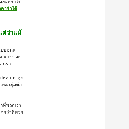
็นผลผลกำไร
คาร่าได้
แต่ว่าแม้
่นแบบชนะ
 พวกเรา จะ
พวกเรา
็ปหลายๆ ชุด
แทงกลุ่มต่อ
าที่พวกเรา
ากกว่าที่พวก