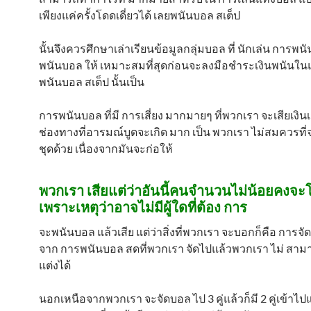
เพียงแค่ครั้งโดดเดี่ยวได้ เลย
พนันบอล สเต็ป
นั้นจึงควรศึกษาเล่าเรียนข้อมูลกลุ่มบอล ที่ นักเล่น การพน
พนันบอล ให้ เหมาะสมที่สุดก่อนจะลงมือชำระเงินพนันในแต่
พนันบอล สเต็ป นั้นเป็น
การพนันบอล ที่มี การเสี่ยง มากมายๆ ที่พวกเรา จะเสียเงินเ
ช่องทางที่อารมณ์บูดจะเกิด มาก เป็น พวกเรา ไม่สมควรที
ชุดด้วย เนื่องจากมันจะก่อให้
พวกเรา เสียแต่ว่าอันนี้คนจำนวนไม่น้อยคงจะโ
เพราะเหตุว่าอาจไม่มีผู้ใดที่ต้อง การ
จะพนันบอล แล้วเสีย แต่ว่าสิ่งที่พวกเรา จะบอกก็คือ การจัด
จาก การพนันบอล สดที่พวกเรา จัดไปแล้วพวกเรา ไม่ สา
แต่งได้
นอกเหนือจากพวกเรา จะจัดบอล ไป 3 คู่แล้วก็มี 2 คู่เข้าไปแ