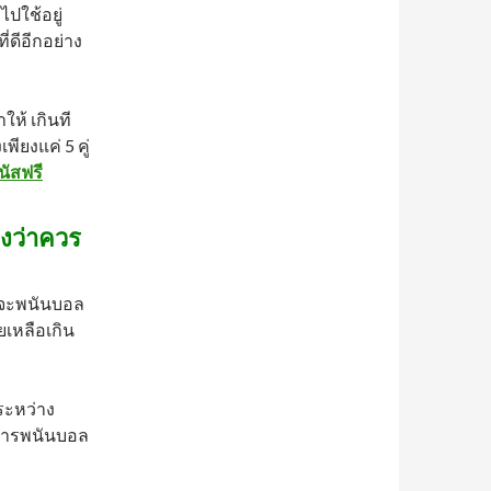
ไปใช้อยู่
ดีอีกอย่าง
ห้ เกินที
ียงแค่ 5 คู่
นัสฟรี
จงว่าควร
ี่จะพนันบอล
ยเหลือเกิน
่ระหว่าง
 การพนันบอล