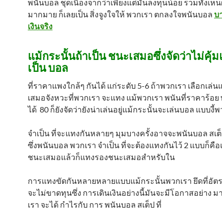
พนันบอล ชุดเนื่องจากว่าเพียงแต่มันลงทุนน้อย รวมทั้งเห
มากมาย ก็เลยเป็น สิ่งจูงใจให้ พวกเรา ตกลงใจพนันบอล
บา
เงินจริง
แม้กระนั้นถ้าเป็น ชนะเสมอซึ่งจัดว่าไม่คุ้ม
เป็น บอล
ที่ราคาแพงใกล้ๆ กันได้ แก่ระดับ 5-6 ถ้าพวกเรา เลือกเล
เสมอจังหวะที่พวกเรา จะแทง แม้พวกเรา พนันที่ราคาร้อย
ได้ 80 ก็ยังจัดว่ายังน่าเล่นอยู่แม้กระนั้นจะเล่นบอล แบบงี้
จำเป็น ที่จะแทงกันหลายๆ มุมบางครั้งอาจจะพนันบอล สเต
ซึ่งพนันบอล พวกเรา จำเป็น ที่จะต้องแทงกันไว้ 2 แบบก็คือ
ชนะเสมอแล้วก็แทงรองชนะเสมอสำหรับใน
การแทงขัดกันหลายหลายแบบแม้กระนั้นพวกเรา ยึดที่อัตร
จะไม่ขาดทุนซึ่ง การเดินเงินอย่างนี้มันจะมีโอกาสอย่าง ม
เรา จะได้ กำไรกับ การ พนันบอล สเต็ป ที่