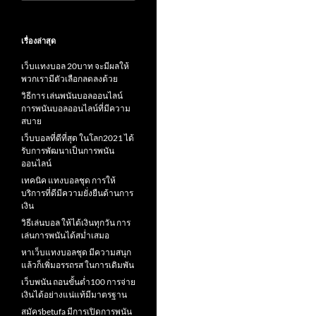
สำหรับ:
เรื่องล่าสุด
เว็บแทงบอล 20บาท จะมีผลให้
พวกเรามีตัวเลือกลดลงด้วย
วิธีการ เล่นพนันบอลออนไลน์
การพนันบอลออนไลน์ที่มีความ
สบาย
เว็บบอลที่ดีที่สุด ในโลก2021 ได้
รับการพัฒนาเป็นการพนัน
ออนไลน์
เทคนิค แทงบอลชุด การให้
บริการที่ดีมีความยั่งยืนด้านการ
เงิน
วิธีเล่นบอล ให้ได้เงินทุกวัน การ
เล่นการพนันได้สม่ำเสมอ
หาเว็บแทงบอลชุด มีความสนุก
แล้วก็เพิ่มอรรถรส ในการเดิมพัน
เว็บพนัน ถอนขั้นต่ำ100 การจ่าย
เงินได้อย่างแน่แท้มีมาตรฐาน
สมัครbetufa มีการเปิดการพนัน