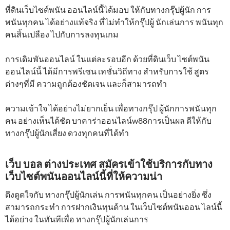
ที่ดินเว็บไซต์พนัน ออนไลน์นี้ได้มอบ ให้กับทางกรุ๊ปผู้นัก การ
พนันทุกคน ได้อย่างแท้จริง ที่ไม่ทำให้กรุ๊ปผู้ นักเล่นการ พนันทุก
คนสิ้นเปลือง ไปกับการลงทุนเกม
การเดิมพันออนไลน์ ในแต่ละรอบอีก ด้วยที่ดินเว็บ ไซต์พนัน
ออนไลน์นี้ ได้มีการพรีเซน เทชั่นวิถีทาง สำหรับการใช้ สูตร
ต่างๆที่มี ความถูกต้องชัดเจน และก็สามารถทำ
ความเข้าใจ ได้อย่างไม่ยากเย็น เพื่อทางกรุ๊ป ผู้นักการพนันทุก
คน อย่างเห็นได้ชัด บาคาร่าออนไลน์w88การเป็นผล ดีให้กับ
ทางกรุ๊ปผู้นักเสี่ยง ดวงทุกคนที่ได้ทำ
เว็บ บอล ต่างประเทศ สมัครเข้าใช้บริการกับทาง
เว็บไซต์พนันออนไลน์นี้ที่ให้ความน่า
ดึงดูดใจกับ ทางกรุ๊ปผู้นักเล่น การพนันทุกคน เป็นอย่างยิ่ง ซึ่ง
สามารถกระทำ การฝากเงินทุนด้าน ในเว็บไซต์พนันออน ไลน์นี้
ได้อย่าง ในทันทีเพื่อ ทางกรุ๊ปผู้นักเล่นการ