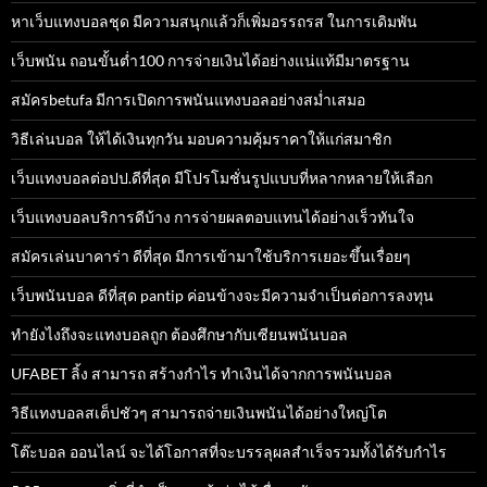
หาเว็บแทงบอลชุด มีความสนุกแล้วก็เพิ่มอรรถรส ในการเดิมพัน
เว็บพนัน ถอนขั้นต่ำ100 การจ่ายเงินได้อย่างแน่แท้มีมาตรฐาน
สมัครbetufa มีการเปิดการพนันแทงบอลอย่างสม่ำเสมอ
วิธีเล่นบอล ให้ได้เงินทุกวัน มอบความคุ้มราคาให้แก่สมาชิก
เว็บแทงบอลต่อปป.ดีที่สุด มีโปรโมชั่นรูปแบบที่หลากหลายให้เลือก
เว็บแทงบอลบริการดีบ้าง การจ่ายผลตอบแทนได้อย่างเร็วทันใจ
สมัครเล่นบาคาร่า ดีที่สุด มีการเข้ามาใช้บริการเยอะขึ้นเรื่อยๆ
เว็บพนันบอล ดีที่สุด pantip ค่อนข้างจะมีความจำเป็นต่อการลงทุน
ทำยังไงถึงจะแทงบอลถูก ต้องศึกษากับเซียนพนันบอล
UFABET ลิ้ง สามารถ สร้างกำไร ทำเงินได้จากการพนันบอล
วิธีแทงบอลสเต็ปชัวๆ สามารถจ่ายเงินพนันได้อย่างใหญ่โต
โต๊ะบอล ออนไลน์ จะได้โอกาสที่จะบรรลุผลสำเร็จรวมทั้งได้รับกำไร