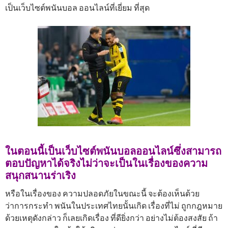
เป็นเว็บไซต์พนันบอล ออนไลน์ที่เยี่ยม ที่สุด
ในตอนนี้เป็นเว็บไซต์พนันบอลออนไลน์ซึ่งสามารถ
ตอบปัญหาได้จริงไม่ว่าจะเป็นในเรื่องของความ
สนุกสนานร่าเริง
หรือในเรื่องของ ความปลอดภัยในขณะนี้ จะต้องเห็นด้วย
ว่าการกระทำ พนันในประเทศไทยนั้นเกิด เรื่องที่ไม่ ถูกกฎหมาย
ด้วยเหตุดังกล่าว ก็เลยเกิดเรื่อง ที่ดียิ่งกว่า อย่างไม่ต้องสงสัย ถ้า