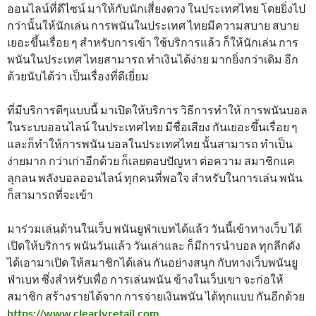
ออนไลน์ที่ดีไซน์ มาให้กับนักเสี่ยงดวง ในประเทศไทย โดยยิ่งไป
กว่านั้นให้นักเล่น การพนันในประเทศ ไทยมีความสบาย สบาย
เยอะขึ้นเรื่อย ๆ สำหรับการเข้า ใช้บริการแล้ว ก็ให้นักเล่น การ
พนันในประเทศ ไทยสามารถ ทำเงินได้ง่าย มากยิ่งกว่าเดิม อีก
ด้วยนับได้ว่า เป็นเรื่องที่ดีเยี่ยม
ที่มีบริการดีๆแบบนี้ มาเปิดให้บริการ วิธีการทำให้ การพนันบอล
ในระบบออนไลน์ ในประเทศไทย มีชื่อเสียง กันเยอะขึ้นเรื่อย ๆ
และก็ทำให้การพนัน บอลในประเทศไทย นั้นสามารถ ทำเป็น
ง่ายมาก กว่าเก่าอีกด้วย ก็เลยตอบปัญหา ต่อความ สมาชิกแค
ลุกลน พลังบอลออนไลน์ ทุกคนที่พอใจ สำหรับในการเล่น พนัน
ก็สามารถที่จะเข้า
มาร่วมเล่นด้านในเว็บ พนันยูฟ่าเบทได้แล้ว วันนี้เข้าทางเว็บ ได้
เปิดให้บริการ พนันวันแล้ว วันเล่าและ ก็มีการนำบอล ทุกลีกดัง
ได้เอามาเปิด ให้สมาชิกได้เล่น กันอย่างสนุก กับทางเว็บพนันยู
ฟ่าเบท ซึ่งสำหรับเพื่อ การเล่นพนัน ข้างในเว็บเขา จะก่อให้
สมาชิก สร้างรายได้จาก การจ่ายเงินพนัน ได้ทุกแบบ กันอีกด้วย
https://www.clearlyretail.com