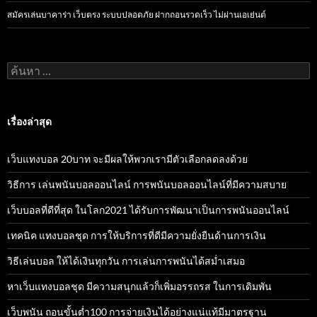
สมัครเล่นบาคาร่า เว็บตรง ระบบปลอดภัย ฝากถอนรวดเร็ว ไม่ผ่านเอเย่นต์
ค้นหา
สำหรับ:
เรื่องล่าสุด
เว็บแทงบอล 20บาท จะมีผลให้พวกเรามีตัวเลือกลดลงด้วย
วิธีการ เล่นพนันบอลออนไลน์ การพนันบอลออนไลน์ที่มีความสบาย
เว็บบอลที่ดีที่สุด ในโลก2021 ได้รับการพัฒนาเป็นการพนันออนไลน์
เทคนิค แทงบอลชุด การให้บริการที่ดีมีความยั่งยืนด้านการเงิน
วิธีเล่นบอล ให้ได้เงินทุกวัน การเล่นการพนันได้สม่ำเสมอ
หาเว็บแทงบอลชุด มีความสนุกแล้วก็เพิ่มอรรถรส ในการเดิมพัน
เว็บพนัน ถอนขั้นต่ำ100 การจ่ายเงินได้อย่างแน่แท้มีมาตรฐาน