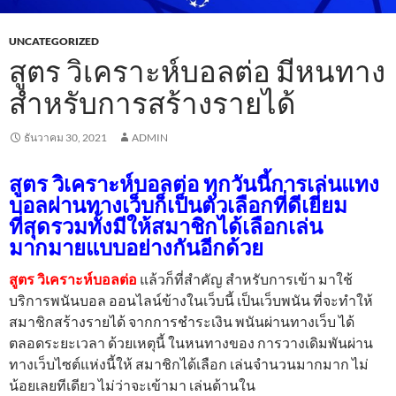
UNCATEGORIZED
สูตร วิเคราะห์บอลต่อ มีหนทาง
สำหรับการสร้างรายได้
ธันวาคม 30, 2021
ADMIN
สูตร วิเคราะห์บอลต่อ ทุกวันนี้การเล่นแทง
บอลผ่านทางเว็บก็เป็นตัวเลือกที่ดีเยี่ยม
ที่สุดรวมทั้งมีให้สมาชิกได้เลือกเล่น
มากมายแบบอย่างกันอีกด้วย
สูตร วิเคราะห์บอลต่อ
แล้วก็ที่สำคัญ สำหรับการเข้า มาใช้
บริการพนันบอล ออนไลน์ข้างในเว็บนี้ เป็นเว็บพนัน ที่จะทำให้
สมาชิกสร้างรายได้ จากการชำระเงิน พนันผ่านทางเว็บ ได้
ตลอดระยะเวลา ด้วยเหตุนี้ ในหนทางของ การวางเดิมพันผ่าน
ทางเว็บไซต์แห่งนี้ให้ สมาชิกได้เลือก เล่นจำนวนมากมาก ไม่
น้อยเลยทีเดียว ไม่ว่าจะเข้ามา เล่นด้านใน