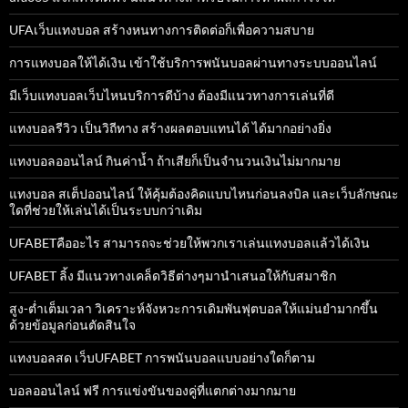
UFAเว็บแทงบอล สร้างหนทางการติดต่อก็เพื่อความสบาย
การแทงบอลให้ได้เงิน เข้าใช้บริการพนันบอลผ่านทางระบบออนไลน์
มีเว็บแทงบอลเว็บไหนบริการดีบ้าง ต้องมีแนวทางการเล่นที่ดี
แทงบอลรีวิว เป็นวิถีทาง สร้างผลตอบแทนได้ ได้มากอย่างยิ่ง
แทงบอลออนไลน์ กินค่าน้ำ ถ้าเสียก็เป็นจำนวนเงินไม่มากมาย
แทงบอล สเต็ปออนไลน์ ให้คุ้มต้องคิดแบบไหนก่อนลงบิล และเว็บลักษณะ
ใดที่ช่วยให้เล่นได้เป็นระบบกว่าเดิม
UFABETคืออะไร สามารถจะช่วยให้พวกเราเล่นแทงบอลแล้วได้เงิน
UFABET ลิ้ง มีแนวทางเคล็ดวิธีต่างๆมานำเสนอให้กับสมาชิก
สูง-ต่ำเต็มเวลา วิเคราะห์จังหวะการเดิมพันฟุตบอลให้แม่นยำมากขึ้น
ด้วยข้อมูลก่อนตัดสินใจ
แทงบอลสด เว็บUFABET การพนันบอลแบบอย่างใดก็ตาม
บอลออนไลน์ ฟรี การแข่งขันของคู่ที่แตกต่างมากมาย