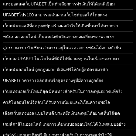
แทงบอลสดเว็บUFABET เป็นตัวเลือกการทำเงินให้ได้ผลดีเยี่ยม
UFABETโปร100 สามารถเล่นผ่านเว็บไซต์บอลได้โดยตรง
เว็บพนันบอลดีที่สุด pantip สร้างผลกำไรให้เกิดขึ้นมาได้มากกว่า
พนันบอล ออนไลน์ เป็นแหล่งทำเงินอย่างยอดเยี่ยมของพวกเรา
สูตรบาคาร่า ป๋าเซียน สามารถอยู่ในแวดวงการพนันได้อย่างยั่งยืน
เว็บบอลUFABET ในเว็บไซต์ที่มีที่ไปที่มาตรฐานในเรื่องของราคา
เว็บพนันออนไลน์ ถูกกฏหมาย มีเงินฟรีให้กับผู้สมัครสมาชิก
UFABETบาคาร่า เคล็ดลับหรือสูตรต่างๆที่มีความถูกต้อง
เว็บแทงบอลเว็บไหนดีสุด มีหนทางสำหรับในการลงทุนอย่างแท้จริง
คาสิโนออนไลน์จีคลับ ได้รับความนิยมและก็เป็นความพอใจ
เลือกเว็บแทงบอล แบบไหนดี ประหยัดเงินลงทุนได้อย่างเห็นได้ชัด
เกมส์คาสิโนออนไลน์ เกมการเดิมพันบอลออนไลน์ได้ในทุกแบบอย่าง
ufa365 แจกเครดิตฟรี มีแนวทางสำหรับในการหาผลกำไรให้