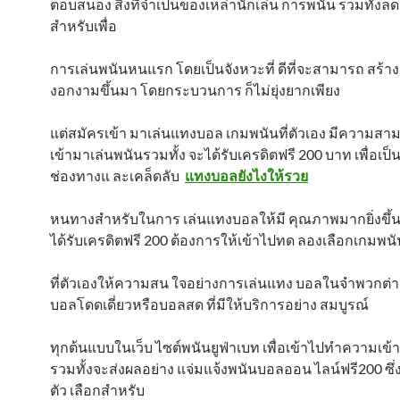
ตอบสนอง สิ่งที่จำเป็นของเหล่านักเล่น การพนัน รวมทั้งลด
สำหรับเพื่อ
การเล่นพนันหนแรก โดยเป็นจังหวะที่ ดีที่จะสามารถ สร้า
งอกงามขึ้นมา โดยกระบวนการ ก็ไม่ยุ่งยากเพียง
แต่สมัครเข้า มาเล่นแทงบอล เกมพนันที่ตัวเอง มีความสามา
เข้ามาเล่นพนันรวมทั้ง จะได้รับเครดิตฟรี 200 บาท เพื่อเป็น
ช่องทางแ ละเคล็ดลับ
แทงบอลยังไงให้รวย
หนทางสำหรับในการ เล่นแทงบอลให้มี คุณภาพมากยิ่งขึ้น สำ
ได้รับเครดิตฟรี 200 ต้องการให้เข้าไปทด ลองเลือกเกมพนั
ที่ตัวเองให้ความสน ใจอย่างการเล่นแทง บอลในจำพวกต่า
บอลโดดเดี่ยวหรือบอลสด ที่มีให้บริการอย่าง สมบูรณ์
ทุกต้นแบบในเว็บ ไซต์พนันยูฟ่าเบท เพื่อเข้าไปทำความเข้า
รวมทั้งจะส่งผลอย่าง แจ่มแจ้งพนันบอลออน ไลน์ฟรี200 ซึ่
ตัว เลือกสำหรับ