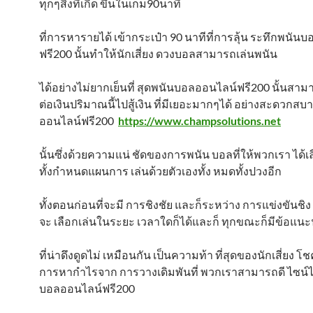
ทุกๆสิ่งที่เกิด ขึ้นในเกม90นาที
ที่การหารายได้ เข้ากระเป๋า 90 นาทีที่การลุ้น ระทึกพนัน
ฟรี200 นั้นทำให้นักเสี่ยง ดวงบอลสามารถเล่นพนัน
ได้อย่างไม่ยากเย็นที่ สุดพนันบอลออนไลน์ฟรี200 นั้นสามา
ต่อเงินปริมาณนี้ไปสู้เงิน ที่มีเยอะมากๆได้ อย่างสะดวกส
ออนไลน์ฟรี200
https://www.champsolutions.net
นั้นซึ่งด้วยความแน่ ชัดของการพนัน บอลที่ให้พวกเรา ได้เ
ทั้งกำหนดแผนการ เล่นด้วยตัวเองทั้ง หมดทั้งปวงอีก
ทั้งตอนก่อนที่จะมี การชิงชัย และก็ระหว่าง การแข่งขันชิ
จะ เลือกเล่นในระยะ เวลาใดก็ได้และก็ ทุกขณะก็มีข้อแน
ที่น่าดึงดูดไม่ เหมือนกัน เป็นความท้า ที่สุดของนักเสี่ยง โช
การหากำไรจาก การวางเดิมพันที่ พวกเราสามารถดี ไซน์ไ
บอลออนไลน์ฟรี200