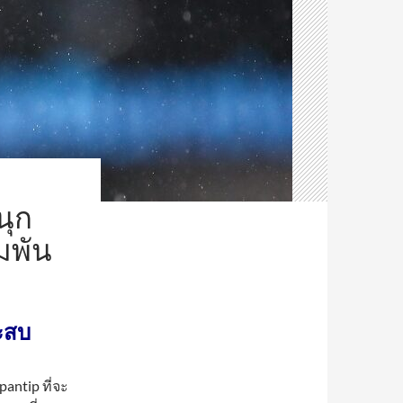
นุก
มพัน
ะสบ
antip ที่จะ