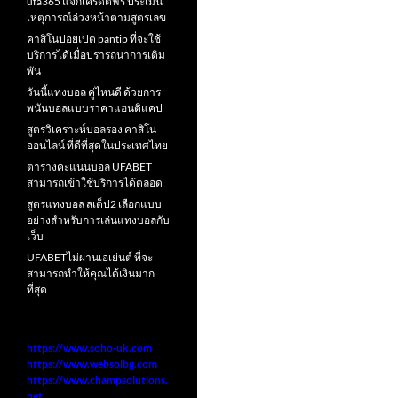
ufa365 แจกเครดิตฟรี ประเมิน
เหตุการณ์ล่วงหน้าตามสูตรเลข
คาสิโนปอยเปต pantip ที่จะใช้
บริการได้เมื่อปรารถนาการเดิม
พัน
วันนี้แทงบอล คู่ไหนดี ด้วยการ
พนันบอลแบบราคาแฮนดิแคป
สูตรวิเคราะห์บอลรอง คาสิโน
ออนไลน์ ที่ดีที่สุดในประเทศไทย
ตารางคะแนนบอล UFABET
สามารถเข้าใช้บริการได้ตลอด
สูตรแทงบอล สเต็ป2 เลือกแบบ
อย่างสำหรับการเล่นแทงบอลกับ
เว็บ
UFABETไม่ผ่านเอเย่นต์ ที่จะ
สามารถทำให้คุณได้เงินมาก
ที่สุด
https://www.soho-uk.com
https://www.websolbg.com
https://www.champsolutions.
net