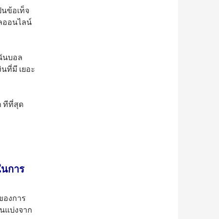
็นข้อเท็จ
อลออนไลน์
พนันบอล
นที่มี เยอะ
ทีที่สุด
ดีในการ
ี ของการ
วนแบ่งจาก