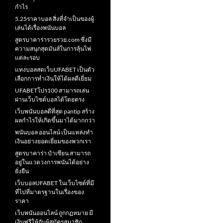
กำไร
5.25ราคาบอล สิ่งที่จำเป็นของผู้
เล่นได้เรื่องพนันบอล
สูตรบาคาร่ารวยรวย.com ซึ่งมี
ความสนุกสุดมันส์ในการลุ้นไพ่
แต่ละรอบ
แทงบอลสดเว็บUFABET เป็นตัว
เลือกการทำเงินให้ได้ผลดีเยี่ยม
UFABETโปร100 สามารถเล่น
ผ่านเว็บไซต์บอลได้โดยตรง
เว็บพนันบอลดีที่สุด pantip สร้าง
ผลกำไรให้เกิดขึ้นมาได้มากกว่า
พนันบอล ออนไลน์ เป็นแหล่งทำ
เงินอย่างยอดเยี่ยมของพวกเรา
สูตรบาคาร่า ป๋าเซียน สามารถ
อยู่ในแวดวงการพนันได้อย่าง
ยั่งยืน
เว็บบอลUFABET ในเว็บไซต์ที่มี
ที่ไปที่มาตรฐานในเรื่องของ
ราคา
เว็บพนันออนไลน์ ถูกกฏหมาย มี
เงินฟรีให้กับผู้สมัครสมาชิก