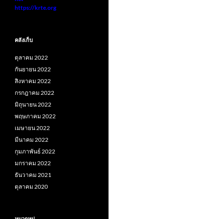
https://krte.org
คลังเก็บ
ตุลาคม 2022
กันยายน 2022
สิงหาคม 2022
กรกฎาคม 2022
มิถุนายน 2022
พฤษภาคม 2022
เมษายน 2022
มีนาคม 2022
กุมภาพันธ์ 2022
มกราคม 2022
ธันวาคม 2021
ตุลาคม 2020
หมวดหมู่