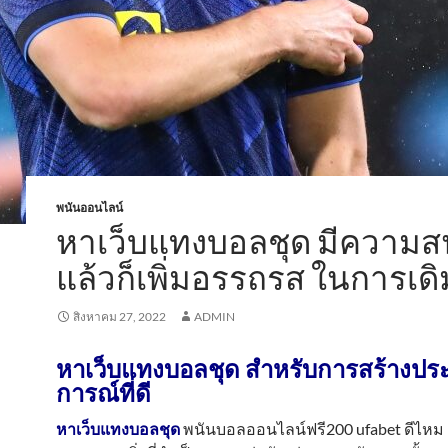
พนันออนไลน์
หาเว็บแทงบอลชุด มีความส
แล้วก็เพิ่มอรรถรส ในการเดิ
สิงหาคม 27, 2022
ADMIN
หาเว็บแทงบอลชุด สำหรับการสร้างปร
การณ์ที่ดี
หาเว็บแทงบอลชุด
พนันบอลออนไลน์ฟรี200 ufabet ดีไหม p