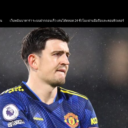
่น
เว็บพนันบาคาร่า ระบบฝากถอนเร็ว เล่นได้ตลอด 24 ชั่วโมง ผ่านมือถือและคอมพิวเตอร์