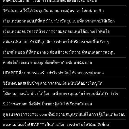
สมัครbetufa มีการเปิดการพนันแทงบอลอย่างสม่ำเสมอ
วิธีเล่นบอล ให้ได้เงินทุกวัน มอบความคุ้มราคาให้แก่สมาชิก
เว็บแทงบอลต่อปป.ดีที่สุด มีโปรโมชั่นรูปแบบที่หลากหลายให้เลือก
เว็บแทงบอลบริการดีบ้าง การจ่ายผลตอบแทนได้อย่างเร็วทันใจ
สมัครเล่นบาคาร่า ดีที่สุด มีการเข้ามาใช้บริการเยอะขึ้นเรื่อยๆ
เว็บพนันบอล ดีที่สุด pantip ค่อนข้างจะมีความจำเป็นต่อการลงทุน
ทำยังไงถึงจะแทงบอลถูก ต้องศึกษากับเซียนพนันบอล
UFABET ลิ้ง สามารถ สร้างกำไร ทำเงินได้จากการพนันบอล
วิธีแทงบอลสเต็ปชัวๆ สามารถจ่ายเงินพนันได้อย่างใหญ่โต
โต๊ะบอล ออนไลน์ จะได้โอกาสที่จะบรรลุผลสำเร็จรวมทั้งได้รับกำไร
5.25ราคาบอล สิ่งที่จำเป็นของผู้เล่นได้เรื่องพนันบอล
สูตรบาคาร่ารวยรวย.com ซึ่งมีความสนุกสุดมันส์ในการลุ้นไพ่แต่ละรอบ
แทงบอลสดเว็บUFABET เป็นตัวเลือกการทำเงินให้ได้ผลดีเยี่ยม