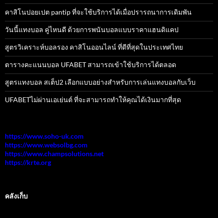
คาสิโนปอยเปต pantip ที่จะใช้บริการได้เมื่อปรารถนาการเดิมพัน
วันนี้แทงบอล คู่ไหนดี ด้วยการพนันบอลแบบราคาแฮนดิแคป
สูตรวิเคราะห์บอลรอง คาสิโนออนไลน์ ที่ดีที่สุดในประเทศไทย
ตารางคะแนนบอล UFABET สามารถเข้าใช้บริการได้ตลอด
สูตรแทงบอล สเต็ป2 เลือกแบบอย่างสำหรับการเล่นแทงบอลกับเว็บ
UFABETไม่ผ่านเอเย่นต์ ที่จะสามารถทำให้คุณได้เงินมากที่สุด
https://www.soho-uk.com
https://www.websolbg.com
https://www.champsolutions.net
https://krte.org
คลังเก็บ