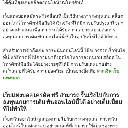
ได้คุ้มที่สุดเกมสล็อตออนไลน์ บนโทรศัพท์
เว็บแทงบอลสมัครฟรี เคลื่อนที่ เป็นวิธีทางการ ลงทุนเกม สล็อต
ออนไลน์ โทรศัพท์มือถือได้ เงินจริง ที่ได้มีการปรับปรุงแก้ไขมา
อย่างสม่ำเสมอ เพื่อสามารถได้รับความสบาย สบายต่อการ
ลงทุนเกมการเดิม พันออนไลน์นี้ ซึ่งในทุกวันนี้ ที่ได้มีวิถีทาง
สำหรับการเข้าถึงเกม การพนันออนไลน์นี้ ได้อย่างรวดเร็วทันใจ
ที่เป็นวิธีการ ที่ให้ความน่าดึงดูดใจ ในการลงทุนเกม สล็อต ใน
โทรศัพท์มือถือ ได้อย่างง่ายๆที่ได้มี การปรับแต่ง มาอย่าง
สม่ำเสมอที่ได้รับ ความยอดนิยม เป็นอย่างยิ่งเพื่อ
ฝากเงิน เว็บ
แทงบอล
เว็บแทงบอล เครดิต ฟรี สามารถ รื้นเริงไปกับการ
ลงทุนเกมการเดิม พันออนไลน์นี้ได้ อย่างเต็มเปี่ยม
ที่ไม่ทำให้
เว็บพนันออนไลน์ ถูกกฏหมาย ไปกับการลงทุนเกม การพนัน
ออนไลน์ ในแต่ละรอบ อย่างแน่แท้ที่สามารถใช้เป็นช่องทาง