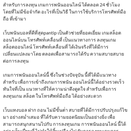
สำหรับการลงทุน เกมการพนันออนไลน์ ได้ตลอด 24 ชั่วโมง
โดยที่ไม่มีข้อจำกัด อะไรที่เป็นวิธี ในการใช้บริการโทรศัพท์มือ
ถือ ที่เข้ามา
เว็บพนันบอลที่ดีที่สุดpantip เป็นตัวช่วยที่ยอดเยี่ยม เกมสล็อต
ออนไลน์บน โทรศัพท์เคลื่อนที่ เป็นแนวทางการ ลงทุนเกม
สล็อตออนไลน์ โทรศัพท์เคลื่อนที่ ได้เงินจริงที่ได้มีการ
เปลี่ยนแปลงมาโดย ตลอดเพื่อสามารถได้รับ ความสบายสบาย
ต่อการลงทุน
เกมการพนันออนไลน์นี้ ซึ่งในช่วงปัจจุบัน นี้ที่ได้มีแนวทาง
สำหรับ เพื่อการเข้าถึงเกมการพนัน ออนไลน์นี้ได้อย่างรวดเร็ว
ทันใจที่เป็น แนวทางที่ให้ความน่าดึงดูดใจ สำหรับเพื่อการ
ลงทุนเกม สล็อต ในโทรศัพท์มือถือ ได้อย่างสะดวก
เว็บแทงบอล ฝาก ถอน ไม่มีขั้นต่ํา สบายที่ได้มีการปรับปรุงแก้ไข
มา อย่างสม่ำเสมอ ที่ได้รับความยอดนิยมเป็นอย่างยิ่ง เพื่อ
สามารถสนุกสนานไปกับ การลงทุนเกม การพนันออนไลน์ นี้ได้
อย่างเต็มเปี่ยมที่ ไม่ทำให้สิ้นเปลืองไป กับการลงทุนเกมการ