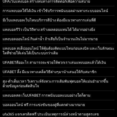
UFAเว็บแทงบอล สร้างหนทางการติดต่อก็เพื่อความสบาย
การแทงบอลให้ได้เงิน เข้าใช้บริการพนันบอลผ่านทางระบบออนไลน์
มีเว็บแทงบอลเว็บไหนบริการดีบ้าง ต้องมีแนวทางการเล่นที่ดี
แทงบอลรีวิว เป็นวิถีทาง สร้างผลตอบแทนได้ ได้มากอย่างยิ่ง
แทงบอลออนไลน์ กินค่าน้ำ ถ้าเสียก็เป็นจำนวนเงินไม่มากมาย
แทงบอล สเต็ปออนไลน์ ให้คุ้มต้องคิดแบบไหนก่อนลงบิล และเว็บลักษณะ
ใดที่ช่วยให้เล่นได้เป็นระบบกว่าเดิม
UFABETคืออะไร สามารถจะช่วยให้พวกเราเล่นแทงบอลแล้วได้เงิน
UFABET ลิ้ง มีแนวทางเคล็ดวิธีต่างๆมานำเสนอให้กับสมาชิก
สูง-ต่ำเต็มเวลา วิเคราะห์จังหวะการเดิมพันฟุตบอลให้แม่นยำมากขึ้น
ด้วยข้อมูลก่อนตัดสินใจ
แทงบอลสด เว็บUFABET การพนันบอลแบบอย่างใดก็ตาม
บอลออนไลน์ ฟรี การแข่งขันของคู่ที่แตกต่างมากมาย
ufa365 แจกเครดิตฟรี ประเมินเหตุการณ์ล่วงหน้าตามสูตรเลข