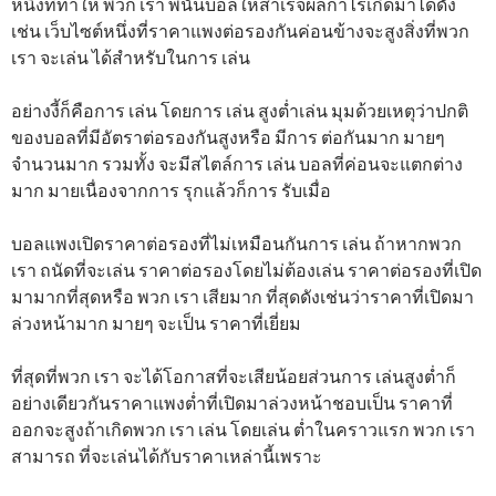
หนึ่งที่ทำให้ พวก เรา พนันบอลให้สำเร็จผลกำไรเกิดมาได้ดัง
เช่น เว็บไซต์
หนึ่งที่ราคาแพงต่อรองกันค่อนข้างจะสูงสิ่งที่พวก
เรา จะเล่น ได้สำหรับในการ เล่น
อย่างงี้ก็คือการ เล่น โดยการ เล่น สูงต่ำเล่น มุมด้วยเหตุว่าปกติ
ของ
บอลที่มีอัตราต่อรองกันสูงหรือ มีการ ต่อกันมาก มายๆ
จำนวนมาก รวมทั้ง จะมีสไตล์การ เล่น บอลที่ค่อนจะแตกต่าง
มาก มายเนื่องจากการ รุกแล้วก็
การ รับเมื่อ
บอลแพงเปิดราคาต่อรองที่ไม่เหมือนกันการ เล่น ถ้าหากพวก
เรา ถนัดที่จะเล่น ราคาต่อรองโดยไม่ต้องเล่น ราคาต่อรองที่เปิด
มามาก
ที่สุดหรือ พวก เรา เสียมาก ที่สุดดังเช่นว่าราคาที่เปิดมา
ล่วงหน้ามาก มายๆ จะเป็น ราคาที่เยี่ยม
ที่สุดที่พวก เรา จะได้โอกาสที่จะเสียน้อยส่วนการ เล่นสูงต่ำก็
อย่างเดียวกันราคาแพงต่ำที่เปิดมาล่วงหน้าชอบเป็น ราคาที่
ออกจะสูงถ้าเกิดพวก เรา เล่น โดยเล่น ต่ำในคราวแรก พวก เรา
สามารถ ที่จะเล่นได้กับราคาเหล่านี้เพราะ