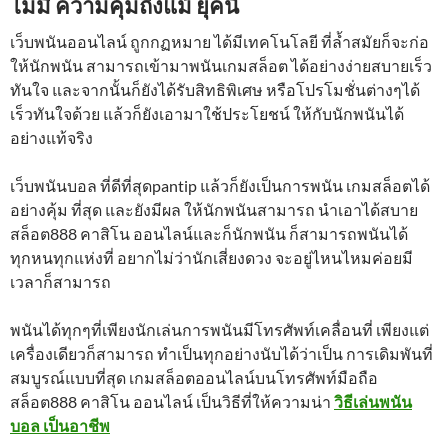
ไม่มี ความคุ้มถึงแม้ ยุคนี้
เว็บพนันออนไลน์ ถูกกฏหมาย ได้มีเทคโนโลยี ที่ล้ำสมัยก็จะก่อ
ให้นักพนัน สามารถเข้ามาพนันเกมสล็อต ได้อย่างง่ายสบายเร็ว
ทันใจ และจากนั้นก็ยังได้รับสิทธิพิเศษ หรือโปรโมชั่นต่างๆได้
เร็วทันใจด้วย แล้วก็ยังเอามาใช้ประโยชน์ ให้กับนักพนันได้
อย่างแท้จริง
เว็บพนันบอล ที่ดีที่สุดpantip แล้วก็ยังเป็นการพนัน เกมสล็อตได้
อย่างคุ้ม ที่สุด และยังมีผล ให้นักพนันสามารถ นำเอาได้สบาย
สล็อต888 คาสิโน ออนไลน์และก็นักพนัน ก็สามารถพนันได้
ทุกหนทุกแห่งที่ อยากไม่ว่านักเสี่ยงดวง จะอยู่ไหนไหมค่อยมี
เวลาก็สามารถ
พนันได้ทุกๆที่เพียงนักเล่นการพนันมีโทรศัพท์เคลื่อนที่ เพียงแต่
เครื่องเดียวก็สามารถ ทำเป็นทุกอย่างนับได้ว่าเป็น การเดิมพันที่
สมบูรณ์แบบที่สุด เกมสล็อตออนไลน์บนโทรศัพท์มือถือ
สล็อต888 คาสิโน ออนไลน์ เป็นวิธีที่ให้ความน่า
วิธีเล่นพนัน
บอล เป็นอาชีพ