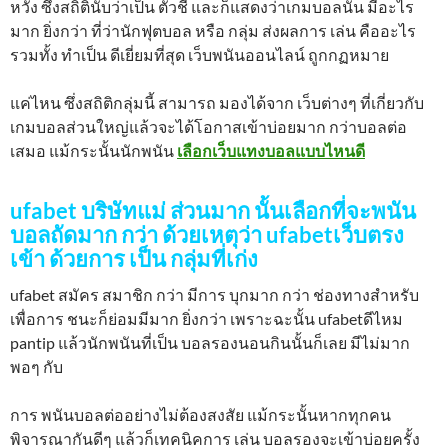
หวัง ซึ่งสถิตินับว่าเป็น ตัวชี้ และก็แสดงว่าเกมบอลนั้น มีอะไร
มาก ยิ่งกว่า ที่ว่านักฟุตบอล หรือ กลุ่ม ส่งผลการ เล่น คืออะไร
รวมทั้ง ทำเป็น ดีเยี่ยมที่สุด เว็บพนันออนไลน์ ถูกกฏหมาย
แค่ไหน ซึ่งสถิติกลุ่มนี้ สามารถ มองได้จาก เว็บต่างๆ ที่เกี่ยวกับ
เกมบอลส่วนใหญ่แล้วจะได้โอกาสเข้าบ่อยมาก กว่าบอลต่อ
เสมอ แม้กระนั้นนักพนัน
เลือกเว็บแทงบอลแบบไหนดี
ufabet บริษัทแม่ ส่วนมาก นั้นเลือกที่จะพนัน
บอลถัดมาก กว่า ด้วยเหตุว่า ufabetเว็บตรง
เข้า ด้วยการ เป็น กลุ่มที่เก่ง
ufabet สมัคร สมาชิก กว่า มีการ บุกมาก กว่า ช่องทางสำหรับ
เพื่อการ ชนะก็ย่อมมีมาก ยิ่งกว่า เพราะฉะนั้น ufabetดีไหม
pantip แล้วนักพนันที่เป็น บอลรองนอนกินนั้นก็เลย มีไม่มาก
พอๆ กับ
การ พนันบอลต่ออย่างไม่ต้องสงสัย แม้กระนั้นหากทุกคน
พิจารณากันดีๆ แล้วก็เทคนิคการ เล่น บอลรองจะเข้าบ่อยครั้ง