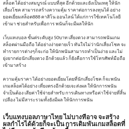
สล็อต ได้อย่างสมบูรณ์ แบบที่สุด อีกด้วยและยังเป็นเหตุ ให้นัก
เสี่ยงโชค สามารถสร้างความคุ้ม ราคาต่อการลงทุนได้ อย่าง
ยอดเยี่ยมสล็อต888 คาสิโน ออนไลน์ ได้แก่การใช้เทคโนโลยี
เข้ามา ช่วยสำหรับเพื่อการ พนันก็จะมีผลให้นัก
เว็บแทงบอล ขั้นต่ระดับสูง 50บาท เสี่ยงดวง สามารถพนันเกม
สล็อตผ่านมือถือ ได้อย่างง่ายดายเร็ว ทันใจไม่ว่านักเสี่ยงโชค จะ
ทำรายการต่างๆก็จะก่อ ให้นักพนันสามารถทำเป็นง่าย และไม่
ยุ่งยากต่อนักเสี่ยงดวง อีกด้วยแล้ว ก็ยังคือการใช้โทรศัพท์มือถือ
เข้ามาสร้าง
ความคุ้มราคา ได้อย่างยอดเยี่ยมโดยที่นักเสี่ยงโชค ก็จะพนัน
เกมสล็อตได้อย่าง เที่ยงตรงอีกด้วยเจะส่งผล ให้นักการพนัน
จำเป็นต้อง เสียค่าใช้จ่ายสำหรับ การเดินทางหรือค่าใช้จ่ายที่สิ้น
เปลือง ไม่มีสาระรวมทั้งยังมีผล ให้นักการพนัน
เว็บแทงบอลภาษาไทย ไม่บางทีอาจ จะสร้าง
ผลกำไรได้ด้วยก็จะเป็น การเดิมพันเกมสล็อตที่