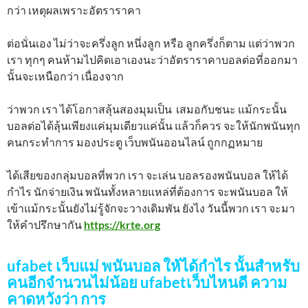
กว่า เหตุผลเพราะอัตราราคา
ต่อนั่นเอง ไม่ว่าจะครึ่งลูก หนึ่งลูก หรือ ลูกครึ่งก็ตาม แต่ว่าพวก
เรา ทุกๆ คนห้ามไปคิดเอาเองนะว่าอัตราราคาบอลต่อที่ออกมา
นั้นจะเหนือกว่า เนื่องจาก
ว่าพวก เรา ได้โอกาสลุ้นสองมุมเป็น เสมอกับชนะ แม้กระนั้น
บอลต่อได้ลุ้นเพียงแค่มุมเดียวแค่นั้น แล้วก็ควร จะให้นักพนันทุก
คนกระทำการ มองประตู เว็บพนันออนไลน์ ถูกกฏหมาย
ได้เสียของกลุ่มบอลที่พวก เรา จะเล่น บอลรองพนันบอล ให้ได้
กำไร นักจ่ายเงิน พนันทั้งหลายแหล่ที่ต้องการ จะพนันบอล ให้
เข้าแม้กระนั้นยังไม่รู้จักจะ
วางเดิมพัน ยังไง วันนี้พวก เรา จะมา
ให้คำปรึกษากัน
https://krte.org
ufabet เว็บแม่ พนันบอล ให้ได้กำไร นั้นสำหรับ
คนอีกจำนวนไม่น้อย ufabetเว็บไหนดี ความ
คาดหวังว่า การ