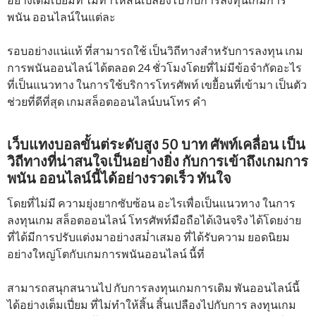
พนัน ออนไลน์ในแต่ละ
รอบอย่างแน่แท้ ที่สามารถใช้ เป็นวิถีทางสำหรับการลงทุน เกม
การพนันออนไลน์ ได้ตลอด 24 ชั่วโมงโดยที่ไม่มีข้อจำกัดอะไร
ที่เป็นแนวทาง ในการใช้บริการโทรศัพท์ เขยื้อนที่เข้ามา เป็นตัว
ช่วยที่ดีที่สุด เกมสล็อตออนไลน์บนโทร คำ
เว็บแทงบอลขั้นต่ระดับสูง 50 บาท ศัพท์เคลื่อน เป็น
วิถีทางที่น่าสนใจเป็นอย่างยิ่ง กับการเข้าถึงเกมการ
พนัน ออนไลน์นี้ได้อย่างรวดเร็ว ทันใจ
โดยที่ไม่มี ความยุ่งยากซับซ้อน อะไรเพื่อเป็นแนวทาง ในการ
ลงทุนเกม สล็อตออนไลน์ โทรศัพท์มือถือได้เงินจริง ได้โดยง่าย
ที่ได้มีการปรับแต่งมาอย่างสม่ำเสมอ ที่ได้รับความ ยอดนิยม
อย่างใหญ่โตกับเกมการพนันออนไลน์ นี้ที่
สามารถสนุกสนานไป กับการลงทุนเกมการเดิม พันออนไลน์นี้
ได้อย่างเต็มเปี่ยม ที่ไม่ทำให้สิ้น สิ้นเปลืองไปกับการ ลงทุนเกม