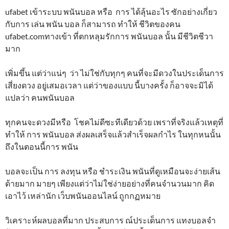
ufabet เข้าระบบ พนันบอล หรือ การ ได้ลุ้นอะไร ซักอย่างเกี่ยว
กับการ เล่น พนัน บอล ก็สามารถ ทำให้ ชีวิตของคน
ufabet.comทางเข้า ที่ตกหลุมรักการ พนันบอล นั้น มีชีวิตชีวา
มาก
เพิ่มขึ้น แต่ว่าแน่ๆ ว่า ไม่ใช่กับทุกๆ คนที่จะมีดวงในประเด็นการ
เสี่ยงดวง อยู่เสมอเวลา แต่ว่าของแบบ นี้บางครั้ง ก็อาจจะมิได้
แปลว่า คนพนันบอล
ทุกคนจะดวงมีหรือ โชคไม่ดีซะทีเดียวด้วย เพราที่จริงแล้วเหตุที่
ทำให้ การ พนันบอล ส่งผลเสร็จแล้วสำเร็จผลกำไร ในทุกหนนั้น
ถึงในตอนนี้การ พนัน
บอลจะเป็น การ ลงทุน หรือ ชำระเงิน พนันที่ดูเหมือนจะง่ายเส้น
ด้ายมาก มายๆ เพียงแต่ว่าไม่ใช่ง่ายอย่างที่คนจำนวนมาก คิด
เอาไว้ เหล่านัก เว็บพนันออนไลน์ ถูกกฏหมาย
วิเคราะห์ผลบอลที่มาก ประสบการ ณ์ประเด็นการ แทงบอลจำ