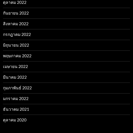
ตุลาคม 2022
กันยายน 2022
สิงหาคม 2022
กรกฎาคม 2022
มิถุนายน 2022
พฤษภาคม 2022
เมษายน 2022
มีนาคม 2022
กุมภาพันธ์ 2022
มกราคม 2022
ธันวาคม 2021
ตุลาคม 2020