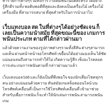
ทำรายการต่างๆรวมทั้งการวางเดิมพันในแต่ละครั้ง ได้อย่าง
รู้สึกดีรวมทั้ง พอดิบพอดีที่สุดและยังคงเป็นเครื่องไม้ เครื่องไม้
เครื่องมือ ที่สามารถสบาย ที่สุดสำหรับในการนำเอาไป
เว็บแทงบอล สด ในที่ต่างๆได้อย่างชัดเจน ก็
เลยเป็นความนำสมัย ที่สุดขณะนี้ของ เกมการ
พนันประเภท ตามที่ได้กล่าวผ่านมา
แล้วด้วยความงามของรูปภาพต่างๆรวมทั้งสีสัน ต่างๆสามารถ
แลเห็น ผ่านหน้าหน้าจอโทรศัพท์ เขยื้อนได้อย่างมองเห็น ได้ชัด
แน่นอนจนถึงสามารถทำให้ไม่ เกิดความรู้สึก เซ็งอะไรตลอด
การเล่น เกมการพนันตามที่ กล่าวผ่านมาแล้ว
เว็บแทงบอล168 และก็ยังเป็นที่พึงพอใจ ของนักเสี่ยงโชคทุกๆ
คน อย่างแน่นอนด้วยความ ทันสมัยเกมสล็อตออนไลน์ บน
โทรศัพท์เคลื่อนที่ เป็นการใช้โทรศัพท์เคลื่อนที่ เข้ามาช่วย
สำหรับเพื่อการพนัน ก็จะทำให้นักเล่นการพนัน สามารถพนัน
เกม