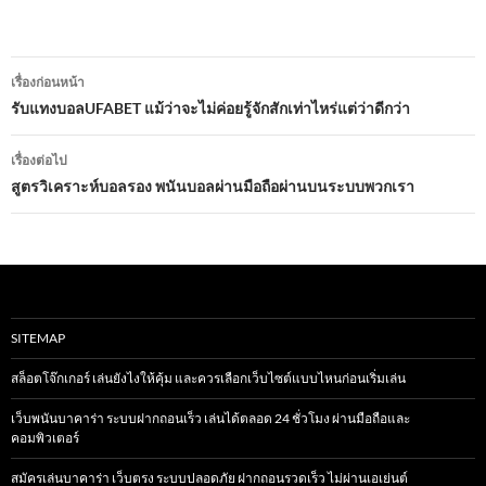
เมนู
เรื่องก่อนหน้า
นำทาง
รับแทงบอลUFABET แม้ว่าจะไม่ค่อยรู้จักสักเท่าไหร่แต่ว่าดีกว่า
เรื่อง
เรื่องต่อไป
สูตรวิเคราะห์บอลรอง พนันบอลผ่านมือถือผ่านบนระบบพวกเรา
SITEMAP
สล็อตโจ๊กเกอร์ เล่นยังไงให้คุ้ม และควรเลือกเว็บไซต์แบบไหนก่อนเริ่มเล่น
เว็บพนันบาคาร่า ระบบฝากถอนเร็ว เล่นได้ตลอด 24 ชั่วโมง ผ่านมือถือและ
คอมพิวเตอร์
สมัครเล่นบาคาร่า เว็บตรง ระบบปลอดภัย ฝากถอนรวดเร็ว ไม่ผ่านเอเย่นต์