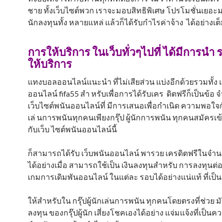
ชาย ทั้งเว็บไซต์พวก เราจะมอบสิทธิพิเศษ โปรโมชั่นเยอะม
นักลงทุนทั้ง หลายแหล่ แล้วก็ได้รับกำไรค่าจ้าง ได้อย่างเต็
การให้บริการ ในเว็บทั่วๆไปที่ ได้มีการนำ
ให้บริการ
แทงบอลออนไลน์แนะนำ ที่ไม่เสียส่วน แบ่งอีกด้วยรวมทั้
ออนไลน์ fifa55 สำ หรับเพื่อการได้รับเคร ดิตฟรีก็เป็นข้อ 
เว็บไซต์พนันออนไลน์ที่ มีการเสนอเพื่อกำเนิด ความพอใจกับ 
เล่ นการพนันทุกคนเพียงกรุ๊ป ผู้นักการพนัน ทุกคนสมัครเข้
กับเว็บ ไซต์พนันออนไลน์นี้
ก็สามารถได้รับ เว็บพนันออนไลน์ พารวย เครดิตฟรีในจำนว
ได้อย่างเมื่อ สามารถใช้เป็น เงินลงทุนสำหรับ การลงทุนต่
เกมการเดิมพันออนไลน์ ในแต่ละ รอบได้อย่างแน่แท้ ที่เป็
ให้สำหรับใน กรุ๊ปผู้นักเล่นการพนัน ทุกคนโดยตรงที่ช่วย มั
ลงทุน ของกรุ๊ปผู้นัก เสี่ยงโชคเองได้อย่าง แจ่มแจ้งที่เป็นคว