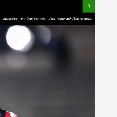
สมัครเล่นบาคาร่า เว็บตรง ระบบปลอดภัย ฝากถอนรวดเร็ว ไม่ผ่านเอเย่นต์