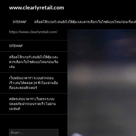
ข้าม
ค้นหา
www.clearlyretail.com
ไป
ยัง
SITEMAP
สล็อตโจ๊กเกอร์ เล่นยังไงให้คุ้ม และควรเลือกเว็บไซต์แบบไหนก่อนเริ่มเล
เนื้อหา
https://www.clearlyretail.com/
SITEMAP
สล็อตโจ๊กเกอร์ เล่นยังไงให้คุ้ม และ
ควรเลือกเว็บไซต์แบบไหนก่อนเริ่ม
เล่น
เว็บพนันบาคาร่า ระบบฝากถอน
เร็ว เล่นได้ตลอด 24 ชั่วโมง ผ่านมือ
ถือและคอมพิวเตอร์
สมัครเล่นบาคาร่า เว็บตรง ระบบ
ปลอดภัย ฝากถอนรวดเร็ว ไม่ผ่าน
เอเย่นต์
ค้นหา