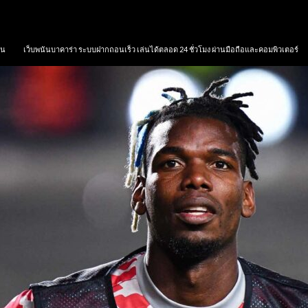
่น
เว็บพนันบาคาร่า ระบบฝากถอนเร็ว เล่นได้ตลอด 24 ชั่วโมง ผ่านมือถือและคอมพิวเตอร์