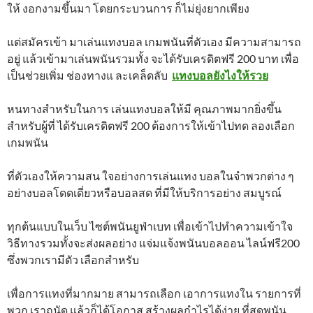
ให้ งอกงามขึ้นมา โดยกระบวนการ ก็ไม่ยุ่งยากเพียง
แต่สมัครเข้า มาเล่นแทงบอล เกมพนันที่ตัวเอง มีความสามารถ
อยู่ แล้วเข้ามาเล่นพนันรวมทั้ง จะได้รับเครดิตฟรี 200 บาท เพื่อ
เป็นช่วยเพิ่ม ช่องทางแ ละเคล็ดลับ
แทงบอลยังไงให้รวย
หนทางสำหรับในการ เล่นแทงบอลให้มี คุณภาพมากยิ่งขึ้น
สำหรับผู้ที่ ได้รับเครดิตฟรี 200 ต้องการให้เข้าไปทด ลองเลือก
เกมพนัน
ที่ตัวเองให้ความสน ใจอย่างการเล่นแทง บอลในจำพวกต่าง ๆ
อย่างบอลโดดเดี่ยวหรือบอลสด ที่มีให้บริการอย่าง สมบูรณ์
ทุกต้นแบบในเว็บ ไซต์พนันยูฟ่าเบท เพื่อเข้าไปทำความเข้าใจ
วิธีทางรวมทั้งจะส่งผลอย่าง แจ่มแจ้งพนันบอลออน ไลน์ฟรี200
ซึ่งพวกเรามีตัว เลือกสำหรับ
เพื่อการแทงที่มากมาย สามารถเลือก เอาการแทงใน รายการที่
พวก เราถนัด แล้วก็ได้โอกาส สร้างผลกำไรได้ง่าย ที่สุดพนัน