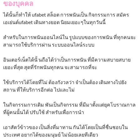
ของบุคคล
ได้นั้นก็ทำให้ ufabet สล็อต การพนันเป็น กิจกรรมการ สมัคร
เอเย่นต์ufabet เดินทางยอด นิยมเยอะๆในทุกวันนี้
สำหรับในการพนันออนไลน์ใน รูปแบบของการพนัน ที่ทุกคนจะ
สามารถใช้บริการผ่าน ระบบออนไลน์ระบบ
อินเตอร์เน็ตได้นั้ นถือได้ว่าเป็นการพนัน ที่มีความสบายสบาย
เยอะที่สุด สุดที่รักพนันทุกคน จะสามารถที่จะ
ใช้บริการได้โดยที่ไม่ ต้องกังวลว่า จำเป็นต้อง เดินทางไปยัง
สถาน ที่ให้บริการอีกต่อ ไปและไม่
ในกิจกรรมการเดิม พันเป็นกิจกรรม ที่มีมาตั้งแต่ยุคโบราณกาล
ที่ผู้คนนั้นได้ ปรับใช้ สำหรับเพื่อการนำ
เอาสัตว์ข้าวของ เป็นสิ่งที่มาทาน กันได้โดยเป็นที่ชื่นชอบใน
ประเทศ อยากได้ของมนุษย์ ไม่น้อยเลยทีเดียว