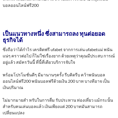
บอลออนไลน์ฟรี200
เป็นแนวทางหนึ่ง ซึ่งสามารถลง ทุนต่อยอด
ธุรกิจได้
ซึ่งถือว่าได้กำไร เครดิตฟรี ufabet จากการเล่น ufabetแม่ พนัน
แน่ๆ คราวต่อไป ก็ไม่ใช่เรื่องยาก ด้วยเหตุว่าคุณมีประสบ การณ์
อยู่แล้ว สมัครวันนี้ ที่นี้ที่เดียวบริการจับใจ
พร้อมโปรโมชั่นดีๆ มีมานานๆครั้ง รีบคิดรีบ คว้าพนันบอล
ออนไลน์ฟรี200 พนันบอลฟรีด้วยเงิน 200 บาท บางทีอาจ เป็น
เงินปริมาณ
ไม่มากมายสำ หรับในการดื่ม รับประทาน ท่องเที่ยว แม้กระนั้น
สำหรับคนเล่นบอลแล้ว เงินเพียงแต่ 200 บาทมันสามารถ
เปลี่ยนแปลง