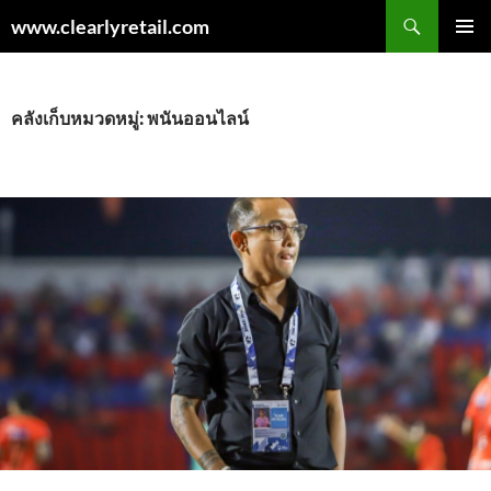
ข้าม
ค้นหา
www.clearlyretail.com
ไป
ยัง
เมนูหลัก
เนื้อหา
คลังเก็บหมวดหมู่: พนันออนไลน์