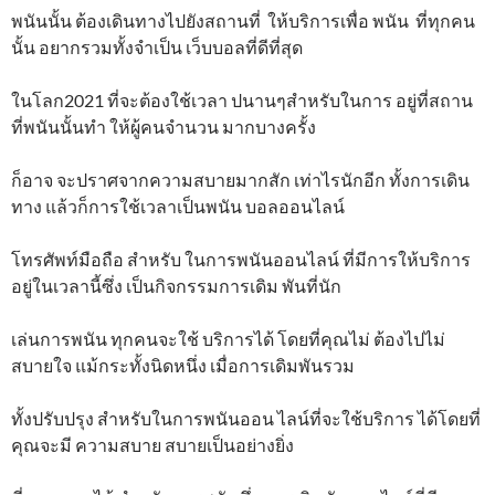
พนันนั้น ต้องเดินทางไปยังสถานที่ ให้บริการเพื่อ พนัน ที่ทุกคน
นั้น อยากรวมทั้งจำเป็น เว็บบอลที่ดีที่สุด
ในโลก2021 ที่จะต้องใช้เวลา ปนานๆสำหรับในการ อยู่ที่สถาน
ที่พนันนั้นทำ ให้ผู้คนจำนวน มากบางครั้ง
ก็อาจ จะปราศจากความสบายมากสัก เท่าไรนักอีก ทั้งการเดิน
ทาง แล้วก็การใช้เวลาเป็นพนัน บอลออนไลน์
โทรศัพท์มือถือ สำหรับ ในการพนันออนไลน์ ที่มีการให้บริการ
อยู่ในเวลานี้ซึ่ง เป็นกิจกรรมการเดิม พันที่นัก
เล่นการพนัน ทุกคนจะใช้ บริการได้ โดยที่คุณไม่ ต้องไปไม่
สบายใจ แม้กระทั้งนิดหนึ่ง เมื่อการเดิมพันรวม
ทั้งปรับปรุง สำหรับในการพนันออน ไลน์ที่จะใช้บริการ ได้โดยที่
คุณจะมี ความสบาย สบายเป็นอย่างยิ่ง