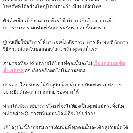
โทรศัพท์ได้อย่างใหญ่โตเพราะว่า เพียงแต่จับโทร
ศัพท์เคลื่อนที่ ก็สามารถที่จะใช้บริการได้ เมื่ออยาก แล้ว
กิจกรรม การเดิมพันที่ นักการพนันทุก คนนั้นจะเข้า
สู่เว็บเพื่อใช้บริการได้นาน จะเป็นกิจกรรม การเดิมพัน ที่นักการ
วิธีการ เล่นพนันบอลออนไลน์ พนันทุกคนนั้นจะ
สามารถที่จะใช้ บริการได้โดย ที่คุณนั้นจะไม่
เว็บแทงบอล ขั้น
ต่ำ 20บาท
ต้องกังวลอีกต่อ ไปในด้านของ
การที่จะใช้บริการ ได้ปัจจุบันนี้ จะมีความบันเทิ งรวมทั้งง่าย
อย่างยิ่ง ล้นหลามมากมาย ช่องทางให้
ท่านได้เลือก ใช้บริการโดยที่ จะไม่ต้องเป็นทุกข์แม้กระทั้งนิด
หน่อยสำหรับ การพนันออนไลน์ ที่จะใช้บริการ
ได้ปัจจุบัน นี้กิจกรรม การเดิมพันที่ ทุกคนนั้นจะเข้า สู่เว็บเพื่อใช้