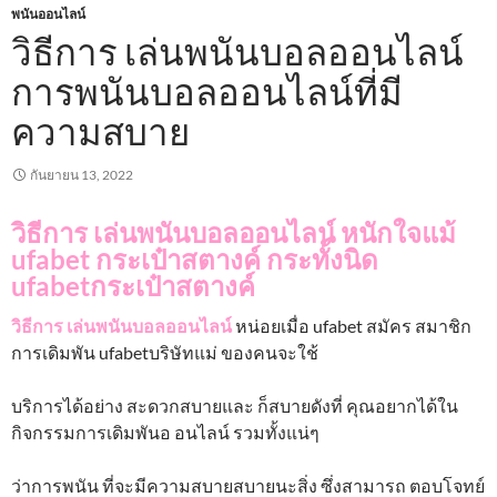
พนันออนไลน์
วิธีการ เล่นพนันบอลออนไลน์
การพนันบอลออนไลน์ที่มี
ความสบาย
กันยายน 13, 2022
วิธีการ เล่นพนันบอลออนไลน์ หนักใจแม้
ufabet กระเป๋าสตางค์ กระทั้งนิด
ufabetกระเป๋าสตางค์
วิธีการ เล่นพนันบอลออนไลน์
หน่อยเมื่อ ufabet สมัคร สมาชิก
การเดิมพัน ufabetบริษัทแม่ ของคนจะใช้
บริการได้อย่าง สะดวกสบายและ ก็สบายดังที่ คุณอยากได้ใน
กิจกรรมการเดิมพันอ อนไลน์ รวมทั้งแน่ๆ
ว่าการพนัน ที่จะมีความสบายสบายนะสิ่ง ซึ่งสามารถ ตอบโจทย์