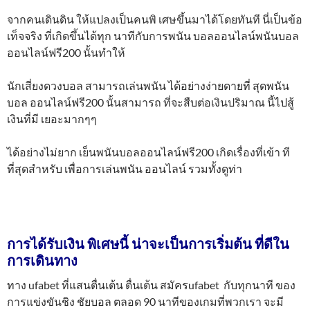
จากคนเดินดิน ให้แปลงเป็นคนพิ เศษขึ้นมาได้โดยทันที นี่เป็นข้อ
เท็จจริง ที่เกิดขึ้นได้ทุก นาทีกับการพนัน บอลออนไลน์พนันบอล
ออนไลน์ฟรี200 นั้นทำให้
นักเสี่ยงดวงบอล สามารถเล่นพนัน ได้อย่างง่ายดายที่ สุดพนัน
บอล ออนไลน์ฟรี200 นั้นสามารถ ที่จะสืบต่อเงินปริมาณ นี้ไปสู้
เงินที่มี เยอะมากๆๆ
ได้อย่างไม่ยาก เย็นพนันบอลออนไลน์ฟรี200 เกิดเรื่องที่เข้า ที
ที่สุดสำหรับ เพื่อการเล่นพนัน ออนไลน์ รวมทั้งดูท่า
การได้รับเงิน พิเศษนี้ น่าจะเป็นการเริ่มต้น ที่ดีใน
การเดินทาง
ทาง ufabet ที่แสนตื่นเต้น ตื่นเต้น สมัครufabet กับทุกนาที ของ
การแข่งขันชิง ชัยบอล ตลอด 90 นาทีของเกมที่พวกเรา จะมี