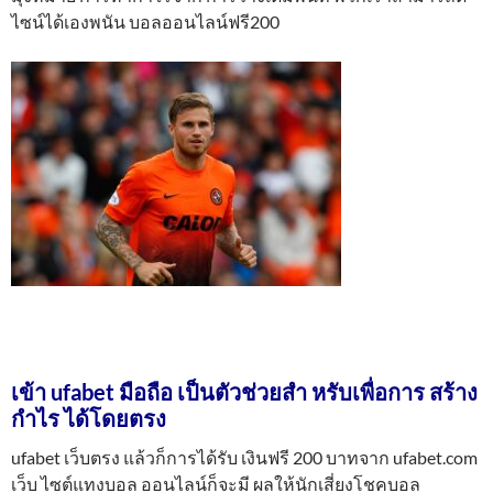
ไซน์ได้เองพนัน บอลออนไลน์ฟรี200
เข้า ufabet มือถือ เป็นตัวช่วยสำ หรับเพื่อการ สร้าง
กำไร ได้โดยตรง
ufabet เว็บตรง แล้วก็การได้รับ เงินฟรี 200 บาทจาก ufabet.com
เว็บ ไซต์แทงบอล ออนไลน์ก็จะมี ผลให้นักเสี่ยงโชคบอล