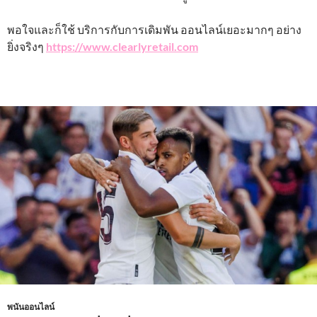
พอใจและก็ใช้ บริการกับการเดิมพัน ออนไลน์เยอะมากๆ อย่าง
ยิ่งจริงๆ
https://www.clearlyretail.com
พนันออนไลน์