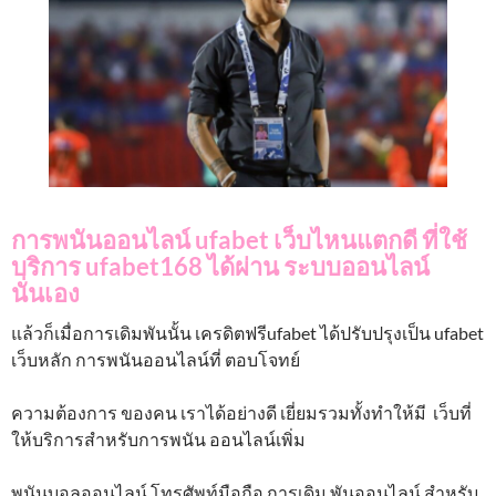
การพนันออนไลน์ ufabet เว็บไหนแตกดี ที่ใช้
บริการ ufabet168 ได้ผ่าน ระบบออนไลน์
นั่นเอง
แล้วก็เมื่อการเดิมพันนั้น เครดิตฟรีufabet ได้ปรับปรุงเป็น ufabet
เว็บหลัก การพนันออนไลน์ที่ ตอบโจทย์
ความต้องการ ของคน เราได้อย่างดี เยี่ยมรวมทั้งทำให้มี เว็บที่
ให้บริการสำหรับการพนัน ออนไลน์เพิ่ม
พนันบอลออนไลน์ โทรศัพท์มือถือ การเดิม พันออนไลน์ สำหรับ