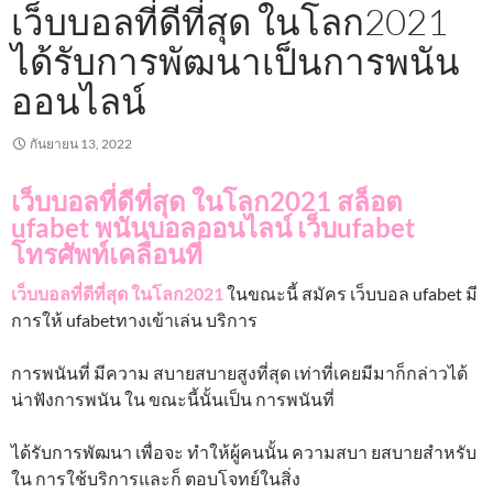
เว็บบอลที่ดีที่สุด ในโลก2021
ได้รับการพัฒนาเป็นการพนัน
ออนไลน์
กันยายน 13, 2022
เว็บบอลที่ดีที่สุด ในโลก2021 สล็อต
ufabet พนันบอลออนไลน์ เว็บufabet
โทรศัพท์เคลื่อนที่
เว็บบอลที่ดีที่สุด ในโลก2021
ในขณะนี้ สมัคร เว็บบอล ufabet มี
การให้ ufabetทางเข้าเล่น บริการ
การพนันที่ มีความ สบายสบายสูงที่สุด เท่าที่เคยมีมาก็กล่าวได้
น่าฟังการพนัน ใน ขณะนี้นั้นเป็น การพนันที่
ได้รับการพัฒนา เพื่อจะ ทำให้ผู้คนนั้น ความสบา ยสบายสำหรับ
ใน การใช้บริการและก็ ตอบโจทย์ในสิ่ง