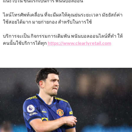
แนะไปใน ขั้นแรกเป็นการ พนันบอลออน
ไลน์โทรศัพท์เคลื่อน ที่จะมีผลให้คุณย่นระยะเวลา มัธยัสถ์ค่า
ใช้สอยได้มาก มายก่ายกอง สำหรับในการใช้
บริการจะเป็น กิจกรรมการเดิมพัน พนันบอลออนไลน์ที่ทำ ให้
คนนั้นใช้บริการได้ทุก
https://www.clearlyretail.com