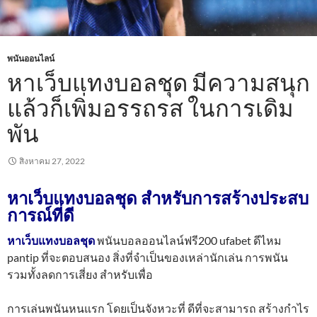
พนันออนไลน์
หาเว็บแทงบอลชุด มีความสนุก
แล้วก็เพิ่มอรรถรส ในการเดิม
พัน
สิงหาคม 27, 2022
หาเว็บแทงบอลชุด สำหรับการสร้างประสบ
การณ์ที่ดี
หาเว็บแทงบอลชุด
พนันบอลออนไลน์ฟรี200 ufabet ดีไหม
pantip ที่จะตอบสนอง สิ่งที่จำเป็นของเหล่านักเล่น การพนัน
รวมทั้งลดการเสี่ยง สำหรับเพื่อ
การเล่นพนันหนแรก โดยเป็นจังหวะที่ ดีที่จะสามารถ สร้างกำไร