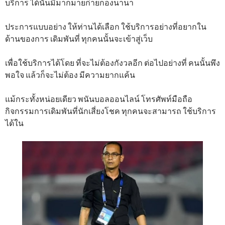
บริการ ได้นั้นมีมากมายก่ายกองนานา
ประการแบบอย่าง ให้ท่านได้เลือก ใช้บริการอย่างที่อยากใน
ด้านของการ เดิมพันที่ ทุกคนนั้นจะเข้าสู่เว็บ
เพื่อใช้บริการได้โดย ที่จะไม่ต้องกังวลอีก ต่อไปอย่างที่ คนนั้นพึง
พอใจ แล้วก็จะไม่ต้อง มีความยากแค้น
แม้กระทั้งหน่อยเดียว พนันบอลออนไลน์ โทรศัพท์มือถือ
กิจกรรมการเดิมพันที่นักเสี่ยงโชค ทุกคนจะสามารถ ใช้บริการ
ได้ใน