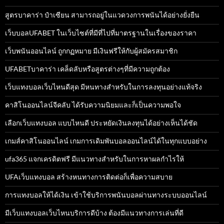
สูตรบาคาร่า ป๋าเซียน สามารถอยู่ในแวดวงการพนันได้อย่างยั่งยืน
เว็บบอลUFABET ในเว็บไซต์ที่มีที่ไปที่มาตรฐานในเรื่องของราคา
เว็บพนันออนไลน์ ถูกกฏหมาย มีเงินฟรีให้กับผู้สมัครสมาชิก
UFABETบาคาร่า เคล็ดลับหรือสูตรต่างๆที่มีความถูกต้อง
เว็บแทงบอลเว็บไหนดีสุด มีหนทางสำหรับในการลงทุนอย่างแท้จริง
คาสิโนออนไลน์จีคลับ ได้รับความนิยมและก็เป็นความพอใจ
เลือกเว็บแทงบอล แบบไหนดี ประหยัดเงินลงทุนได้อย่างเห็นได้ชัด
เกมส์คาสิโนออนไลน์ เกมการเดิมพันบอลออนไลน์ได้ในทุกแบบอย่าง
ufa365 แจกเครดิตฟรี มีแนวทางสำหรับในการหาผลกำไรให้
UFAเว็บแทงบอล สร้างหนทางการติดต่อก็เพื่อความสบาย
การแทงบอลให้ได้เงิน เข้าใช้บริการพนันบอลผ่านทางระบบออนไลน์
มีเว็บแทงบอลเว็บไหนบริการดีบ้าง ต้องมีแนวทางการเล่นที่ดี