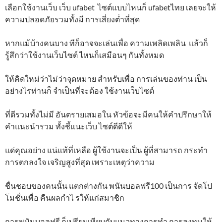
เลือกใช้งานเว็บ เว็บ ufabet ไซต์แบบไหนก็ ufabetไทย เลยจะให้
ความปลอดภัยรวมทั้งมี การเสี่ยงต่ำที่สุด
หากแม้บ้างคนบาง ทีก็อาจจะเล่นเพื่อ ความเพลิดเพลิน แล้วก็
รู้สึกว่าใช้งานเว็บไซต์ ไหนก็เสมือนๆ กันทั้งหมด
ให้คิดใหม่ว่าไม่ว่าจุดหมาย สำหรับเพื่อ การเล่นของท่าน เป็น
อย่างไรท่านก็ จำเป็นที่จะต้อง ใช้งานเว็บไซต์
ที่ดีรวมทั้งไม่มี อันตรายเสมอใน หัวข้อจะมีคนให้คำปรึกษาให้
คำแนะนำรวม ทั้งชี้แนะเว็บ ไซต์ดีดีให้
แด่คุณอย่าง แน่แท้ที่เหลือ ผู้ใช้งานจะเป็น ผู้ที่สามารถ กระทำ
การตกลงใจ เจริญสูงที่สุด เพราะเหตุว่าความ
ชื่นชอบของคนนั้น แตกต่างกัน พนันบอลฟรี100 เป็นการ จัดโป
โมชั่นเพื่อ คืนผลกำไ รให้แก่สมาชิก
การพนันบอลฟรี ก็เปรียบเทียบกับแนวทางการทำ การลงทุนให้