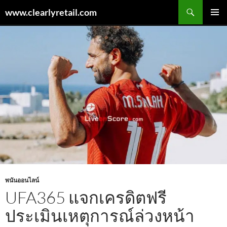
ข้าม
ค้นหา
www.clearlyretail.com
ไป
ยัง
เมนูหลัก
เนื้อหา
พนันออนไลน์
UFA365 แจกเครดิตฟรี
ประเมินเหตุการณ์ล่วงหน้า