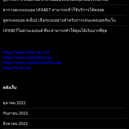
ตารางคะแนนบอล UFABET สามารถเข้าใช้บริการได้ตลอด
สูตรแทงบอล สเต็ป2 เลือกแบบอย่างสำหรับการเล่นแทงบอลกับเว็บ
UFABETไม่ผ่านเอเย่นต์ ที่จะสามารถทำให้คุณได้เงินมากที่สุด
https://www.soho-uk.com
https://www.websolbg.com
https://www.champsolutions.net
https://krte.org
คลังเก็บ
ตุลาคม 2022
กันยายน 2022
สิงหาคม 2022