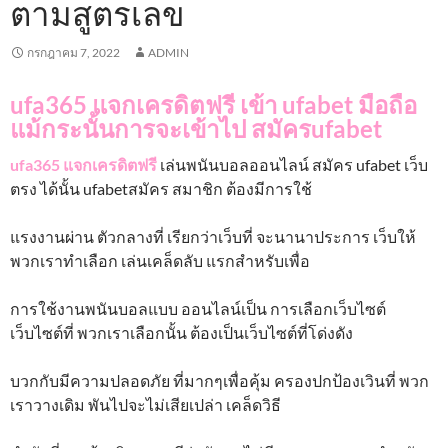
ตามสูตรเลข
กรกฎาคม 7, 2022
ADMIN
ufa365 แจกเครดิตฟรี เข้า ufabet มือถือ
แม้กระนั้นการจะเข้าไป สมัครufabet
ufa365 แจกเครดิตฟรี
เล่นพนันบอลออนไลน์ สมัคร ufabet เว็บ
ตรง ได้นั้น ufabetสมัคร สมาชิก ต้องมีการใช้
แรงงานผ่าน ตัวกลางที่ เรียกว่าเว็บที่ จะนานาประการ เว็บให้
พวกเราทำเลือก เล่นเคล็ดลับ แรกสำหรับเพื่อ
การใช้งานพนันบอลแบบ ออนไลน์เป็น การเลือกเว็บไซต์
เว็บไซต์ที่ พวกเราเลือกนั้น ต้องเป็นเว็บไซต์ที่โด่งดัง
บวกกับมีความปลอดภัย ที่มากๆเพื่อคุ้ม ครองปกป้องเวินที่ พวก
เราวางเดิม พันไปจะไม่เสียเปล่า เคล็ดวิธี