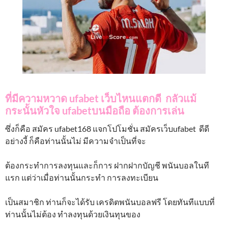
ที่มีความหวาด ufabet เว็บไหนแตกดี กลัวแม้
กระนั้นหัวใจ ufabetบนมือถือ ต้องการเล่น
ซึ่งก็คือ สมัคร ufabet168 แจกโปโมชั่น สมัครเว็บufabet ดีดี
อย่างงี้ ก็คือท่านนั้นไม่ มีความจำเป็นที่จะ
ต้องกระทำการลงทุนและก็การ ฝากฝากบัญชี พนันบอลในที
แรก แต่ว่าเมื่อท่านนั้นกระทำ การลงทะเบียน
เป็นสมาชิก ท่านก็จะได้รับ เครดิตพนันบอลฟรี โดยทันทีแบบที่
ท่านนั้นไม่ต้อง ทำลงทุนด้วยเงินทุนของ