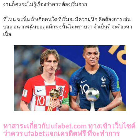
งานก็คง จะไม่รู้เรื่องว่าควร ต้องเริ่มจาก
ที่ไหน ฉะนั้น ถ้าเกิดคนใด ที่เริ่มจะมีความนึก คิดต้องการเล่น
บอล อนากพนันบอลแม้กร ะนั้นไม่ทราบว่า จำเป็นที่ จะต้องหา
เนื้อ
หาสาระเกี่ยวกับ ufabet.com ทางเข้า เว็บไซต์
ว่าควร ufabetแจกเครดิตฟรี ที่จะทำการ