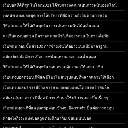
เว็บบอลที่ดีที่สุด ในโลก2021 ได้รับการพัฒนาเป็นการพนันออนไลน์
เทคนิค แทงบอลชุด การให้บริการที่ดีมีความยั่งยืนด้านการเงิน
วิธีเล่นบอล ให้ได้เงินทุกวัน การเล่นการพนันได้สม่ำเสมอ
หาเว็บแทงบอลชุด มีความสนุกแล้วก็เพิ่มอรรถรส ในการเดิมพัน
เว็บพนัน ถอนขั้นต่ำ100 การจ่ายเงินได้อย่างแน่แท้มีมาตรฐาน
สมัครbetufa มีการเปิดการพนันแทงบอลอย่างสม่ำเสมอ
วิธีเล่นบอล ให้ได้เงินทุกวัน มอบความคุ้มราคาให้แก่สมาชิก
เว็บแทงบอลต่อปป.ดีที่สุด มีโปรโมชั่นรูปแบบที่หลากหลายให้เลือก
เว็บแทงบอลบริการดีบ้าง การจ่ายผลตอบแทนได้อย่างเร็วทันใจ
สมัครเล่นบาคาร่า ดีที่สุด มีการเข้ามาใช้บริการเยอะขึ้นเรื่อยๆ
เว็บพนันบอล ดีที่สุด pantip ค่อนข้างจะมีความจำเป็นต่อการลงทุน
ทำยังไงถึงจะแทงบอลถูก ต้องศึกษากับเซียนพนันบอล