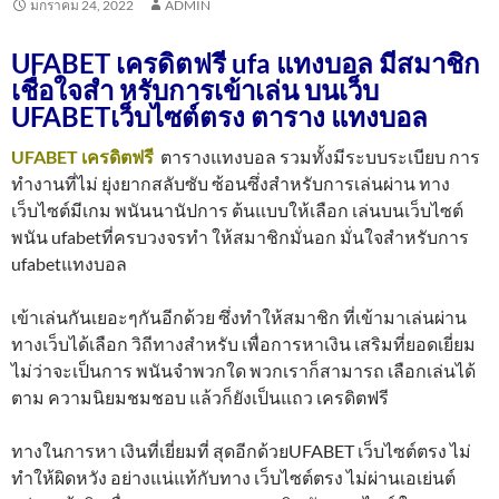
มกราคม 24, 2022
ADMIN
UFABET เครดิตฟรี ufa แทงบอล มีสมาชิก
เชื่อใจสำ หรับการเข้าเล่น บนเว็บ
UFABETเว็บไซต์ตรง ตาราง แทงบอล
UFABET เครดิตฟรี
ตารางแทงบอล รวมทั้งมีระบบระเบียบ การ
ทำงานที่ไม่ ยุ่งยากสลับซับ ซ้อนซึ่งสำหรับการเล่นผ่าน ทาง
เว็บไซต์มีเกม พนันนานัปการ ต้นแบบให้เลือก เล่นบนเว็บไซต์
พนัน ufabetที่ครบวงจรทำ ให้สมาชิกมั่นอก มั่นใจสำหรับการ
ufabetแทงบอล
เข้าเล่นกันเยอะๆกันอีกด้วย ซึ่งทำให้สมาชิก ที่เข้ามาเล่นผ่าน
ทางเว็บได้เลือก วิถีทางสำหรับ เพื่อการหาเงิน เสริมที่ยอดเยี่ยม
ไม่ว่าจะเป็นการ พนันจำพวกใด พวกเราก็สามารถ เลือกเล่นได้
ตาม ความนิยมชมชอบ แล้วก็ยังเป็นแถว เครดิตฟรี
ทางในการหา เงินที่เยี่ยมที่ สุดอีกด้วยUFABET เว็บไซต์ตรง ไม่
ทำให้ผิดหวัง อย่างแน่แท้กับทาง เว็บไซต์ตรง ไม่ผ่านเอเย่นต์