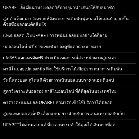
UFABET ลิ้ง มีแนวทางเคล็ดวิธีต่างๆมานำเสนอให้กับสมาชิก
สูง-ต่ำเต็มเวลา วิเคราะห์จังหวะการเดิมพันฟุตบอลให้แม่นยำมากขึ้น
ด้วยข้อมูลก่อนตัดสินใจ
แทงบอลสด เว็บUFABET การพนันบอลแบบอย่างใดก็ตาม
บอลออนไลน์ ฟรี การแข่งขันของคู่ที่แตกต่างมากมาย
ufa365 แจกเครดิตฟรี ประเมินเหตุการณ์ล่วงหน้าตามสูตรเลข
คาสิโนปอยเปต pantip ที่จะใช้บริการได้เมื่อปรารถนาการเดิมพัน
วันนี้แทงบอล คู่ไหนดี ด้วยการพนันบอลแบบราคาแฮนดิแคป
สูตรวิเคราะห์บอลรอง คาสิโนออนไลน์ ที่ดีที่สุดในประเทศไทย
ตารางคะแนนบอล UFABET สามารถเข้าใช้บริการได้ตลอด
สูตรแทงบอล สเต็ป2 เลือกแบบอย่างสำหรับการเล่นแทงบอลกับเว็บ
UFABETไม่ผ่านเอเย่นต์ ที่จะสามารถทำให้คุณได้เงินมากที่สุด