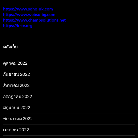
https://www.soho-uk.com
https://www.websolbg.com
https://www.champsolutions.net
https://krte.org
คลังเก็บ
ตุลาคม 2022
กันยายน 2022
สิงหาคม 2022
กรกฎาคม 2022
มิถุนายน 2022
พฤษภาคม 2022
เมษายน 2022