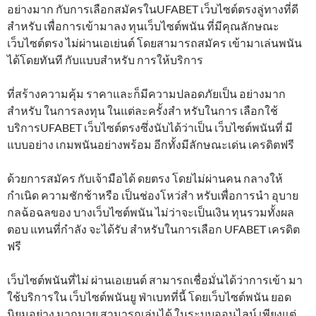
อย่างมาก กับการเลือกสมัครในUFABET เว็บไซต์ตรงลู่ทางที่ดี
สำหรับ เพื่อการเข้ามาลง ทุนเว็บไซต์พนัน ที่มีคุณลักษณะ
เว็บไซต์ตรง ไม่ผ่านเอเย่นต์ โดยสามารถสมัคร เข้ามาเล่นพนัน
ได้โดยทันที กับแบบสำหรับ การให้บริการ
ที่สร้างความคุ้ม ราคาและก็มีความปลอดภัยเป็น อย่างมาก
สำหรับ ในการลงทุน ในแต่ละครั้งสำ หรับในการ เลือกใช้
บริการUFABET เว็บไซต์ตรงซึ่งนับได้ว่าเป็น เว็บไซต์พนันที่ มี
แบบอย่าง เกมพนันอย่างพร้อม อีกทั้งมีลักษณะเด่น เครดิตฟรี
ด้วยการสมัคร กับเจ้ามือได้ ดยตรง โดยไม่ผ่านคน กลางให้
กำเนิด ความชักช้าหรือ เป็นช่องโหว่สำ หรับเพื่อการนำ อุบาย
กลฉ้อฉลของ บางเว็บไซต์พนัน ไม่ว่าจะเป็นเงิน ทุนรวมทั้งผล
ตอบ แทนที่กำลัง จะได้รับ สำหรับในการเลือก UFABET เครดิต
ฟรี
เว็บไซต์พนันที่ไม่ ผ่านเอเยนต์ สามารถเชื่อมั่นได้ว่าการเข้า มา
ใช้บริการใน เว็บไซต์พนันยู ฟ่าเบทที่นี้ โดยเว็บไซต์พนัน ยอด
นิยมอย่าง มากมาย สามารถเล่นได้ ในระบบออนไลน์ เพียงแต่