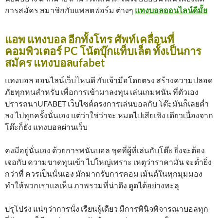
การสมัคร สมาชิกกับแพลตฟอร์ม ต่างๆ
แทงบอลออนไลน์ดีมั้ย
แอพ แทงบอล อีกทั้งโทร ศัพท์เคลื่อนที่
คอมพิวเตอร์ PC โน้ตบุ๊กแท็บเล็ต ทั้งเป็นการ
สมัคร แทงบอลufabet
แทงบอล ออนไลน์เว็บไหนดี กับเจ้ามือโดยตรง สร้างความปลอด
ภัยทุกหนสำหรับ เพื่อการเข้ามาลงทุน เล่นเกมพนัน ที่ตัวเอง
ปรารถนาUFABET เว็บไซต์ตรงการเล่นบอลกับ โต๊ะมันก็เลยต่ำ
ลง ไปทุกครั้งนั่นเอง แต่ว่าใช่ว่าจะ หมดไปเสียเชิง เดียวเนื่องจาก
โต๊ะก็ยัง แทงบอลผ่านเว็บ
คงมีอยู่นั่นเอง ด้วยการพนันบอล ชุดที่ผู้ที่เล่นกับโต๊ะ ยิ่งจะต้อง
เจอกับ ความขาดทุนเข้า ไปใหญ่เพราะ เหตุว่าราคามัน จะต่ำยิ่ง
กว่าที่ ควรเป็นนั่นเอง มักมากรับการคอม เม้นต์ในทุกมุมมอง
ทำให้พวกเราแลเห็น ภาพรวมที่น่าดึง ดูดได้อย่างทะลุ
ปรุโปร่ง แน่ๆว่าการนั่ง เรียนผู้เดียว มีการพินิจพิจารณาบอลทุก